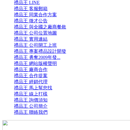
禮品王 LINE
禮品王 客服郵箱
禮品王 同業合作方案
禮品王 徵才公告
禮品王 與全國之廠商餐敘
禮品王 公司位置地圖
禮品王 實用連結
禮品王 公司開工上班
禮品王 專案禮品設計開發
禮品王 勇奪2009年發...
禮品王 網站版權聲明
禮品王 廠商合作
禮品王 合作提案
禮品王 經銷代理
禮品王 馬上幫您找
多色飛機登機牌旅行李吊牌皮革PU行李牌
ZA05770001
禮品王 線上打樣
參考價：
NT: 20元
禮品王 詢價須知
禮品王 公司簡介
禮品王 聯絡我們